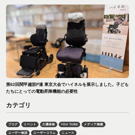
第62回関甲越肢P連 東京大会でハイネルを展示しました。子ども
たちにとっての電動昇降機能の必要性
カテゴリ
ブログ
イベント
介護保険
YOU TUBE
メディア掲載
ユーザー物語
ユーザーコラム
ニュース