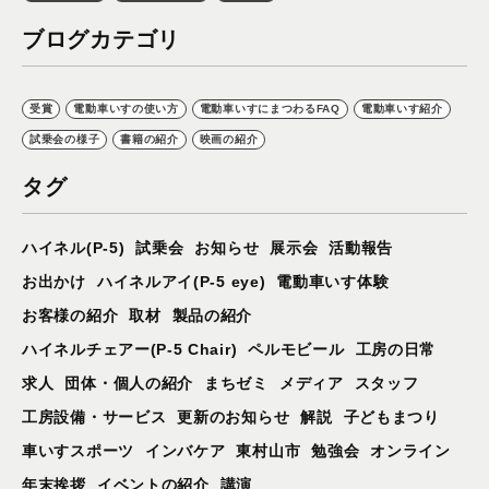
ブログカテゴリ
受賞
電動車いすの使い方
電動車いすにまつわるFAQ
電動車いす紹介
試乗会の様子
書籍の紹介
映画の紹介
タグ
ハイネル(P-5)
試乗会
お知らせ
展示会
活動報告
お出かけ
ハイネルアイ(P-5 eye)
電動車いす体験
お客様の紹介
取材
製品の紹介
ハイネルチェアー(P-5 Chair)
ペルモビール
工房の日常
求人
団体・個人の紹介
まちゼミ
メディア
スタッフ
工房設備・サービス
更新のお知らせ
解説
子どもまつり
車いすスポーツ
インバケア
東村山市
勉強会
オンライン
年末挨拶
イベントの紹介
講演