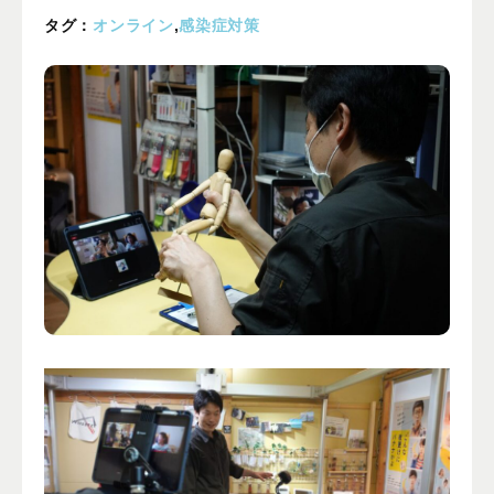
プライバシーポリシー
タグ：
オンライン
,
感染症対策
ALL
ニュース
イベント
ブログ
メディア掲載
ユーザーコラム
フォームから
お問い合わせする
042-391-3328
平日10：00 - 18：00
営業時間
（土曜・日曜・祝日除く）