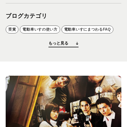
プライバシーポリシー
ブログカテゴリ
ALL
ニュース
受賞
電動車いすの使い方
電動車いすにまつわるFAQ
イベント
電動車いす紹介
試乗会の様子
書籍の紹介
映画の紹介
もっと見る
ブログ
メディア掲載
ユーザーコラム
フォームから
お問い合わせする
042-391-3328
平日10：00 - 18：00
営業時間
（土曜・日曜・祝日除く）