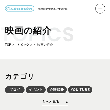
東村山の
電動車いす専門店
映画の紹介
ハイネル Hineru
ブリッジ BRIDGE TR
TOP
トピックス
映画の紹介
レンタル
製作事例
製作について
カテゴリ
お客様の声
ブログ
イベント
介護保険
YOU TUBE
会社概要
メディア掲載
ユーザー物語
ユーザーコラム
もっと見る
お問い合わせ
ニュース