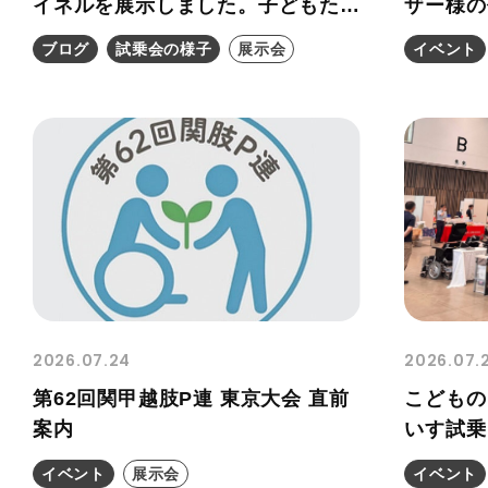
イネルを展示しました。子どもたち
ザー様の
にとっての電動昇降機能の必要性
紹介
ブログ
試乗会の様子
展示会
イベント
2026.07.24
2026.07.
第62回関甲越肢P連 東京大会 直前
こどもの
案内
いす試乗
イベント
展示会
イベント