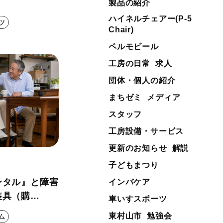
製品の紹介
ハイネルチェアー(P-5
ツ
Chair)
ペルモビール
工房の日常
求人
団体・個人の紹介
まちゼミ
メディア
スタッフ
工房設備・サービス
更新のお知らせ
解説
子どもまつり
ンタル』と障害
インバケア
装具（購
車いすスポーツ
を使うべき？
東村山市
勉強会
ム