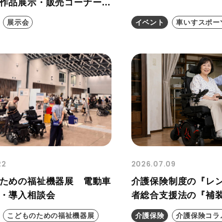
作品展示・販売コーナーの
展示会
イベント
車いすスポー
22
2026.07.09
ための福祉機器展 電動車
介護保険制度の『レ
・導入相談会
者総合支援法の『補
入）』、私はどっち
こどものための福祉機器展
介護保険
介護保険コラ