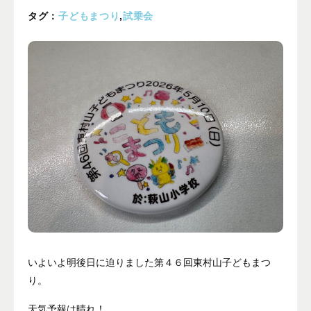
プライバシーポリシー
タグ：
子どもまつり
,
試乗会
ALL
ニュース
イベント
ブログ
メディア掲載
ユーザーコラム
フォームから
お問い合わせする
042-391-3328
いよいよ明後日に迫りました第４６回東村山子どもまつ
り。
平日10：00 - 18：00
営業時間
（土曜・日曜・祝日除く）
天気予報は晴れ！