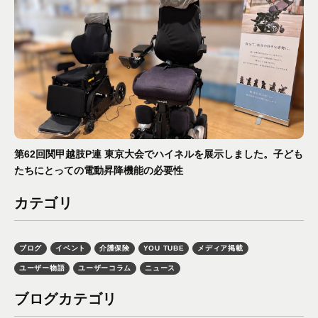
第62回関甲越肢P連 東京大会でハイネルを展示しました。子ども
たちにとっての電動昇降機能の必要性
カテゴリ
ブログ
イベント
介護保険
YOU TUBE
メディア掲載
ユーザー物語
ユーザーコラム
ニュース
ブログカテゴリ