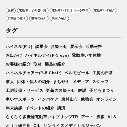
受賞
電動車いすの使い方
電動車いすにまつわるFAQ
電動車いす紹介
試乗会の様子
書籍の紹介
映画の紹介
タグ
ハイネル(P-5)
試乗会
お知らせ
展示会
活動報告
お出かけ
ハイネルアイ(P-5 eye)
電動車いす体験
お客様の紹介
取材
製品の紹介
ハイネルチェアー(P-5 Chair)
ペルモビール
工房の日常
求人
団体・個人の紹介
まちゼミ
メディア
スタッフ
工房設備・サービス
更新のお知らせ
解説
子どもまつり
車いすスポーツ
インバケア
東村山市
勉強会
オンライン
年末挨拶
イベントの紹介
講演
らくらく多機能電動車いすブリッジTR
アート
挨拶
ALS
オリィ研究所
CIL
サンライズメディカルジャパン