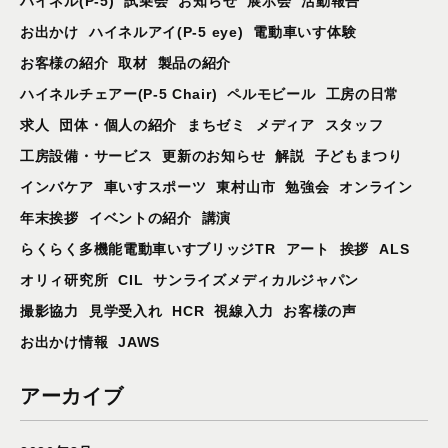
ハイネル(P-5)
試乗会
お知らせ
展示会
活動報告
お出かけ
ハイネルアイ(P-5 eye)
電動車いす体験
お客様の紹介
取材
製品の紹介
ハイネルチェアー(P-5 Chair)
ペルモビール
工房の日常
求人
団体・個人の紹介
まちゼミ
メディア
スタッフ
工房設備・サービス
更新のお知らせ
解説
子どもまつり
インバケア
車いすスポーツ
東村山市
勉強会
オンライン
年末挨拶
イベントの紹介
講演
らくらく多機能電動車いすブリッジTR
アート
挨拶
ALS
オリィ研究所
CIL
サンライズメディカルジャパン
撮影協力
見学受入れ
HCR
視線入力
お客様の声
お出かけ情報
JAWS
アーカイブ