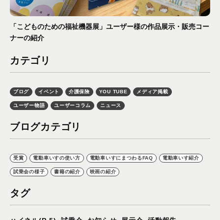
「こどものための福祉機器展」ユーザー様の作品展示・販売コー
ナーの紹介
カテゴリ
ブログ
イベント
介護保険
YOU TUBE
メディア掲載
ユーザー物語
ユーザーコラム
ニュース
ブログカテゴリ
受賞
電動車いすの使い方
電動車いすにまつわるFAQ
電動車いす紹介
試乗会の様子
書籍の紹介
映画の紹介
タグ