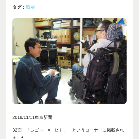
プライバシーポリシー
タグ：
取材
ALL
ニュース
イベント
ブログ
メディア掲載
ユーザーコラム
フォームから
お問い合わせする
042-391-3328
2018/11/11東京新聞
平日10：00 - 18：00
営業時間
32面 「シゴト × ヒト」 というコーナーに掲載され
（土曜・日曜・祝日除く）
ました。