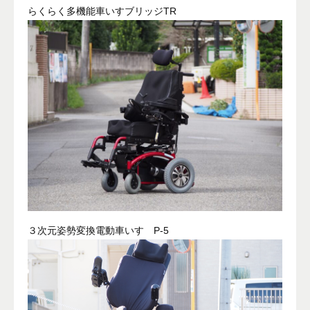
らくらく多機能車いすブリッジTR
３次元姿勢変換電動車いす P-5