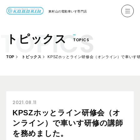
東村山の
電動車いす専門店
トピックス
TOPICS
ハイネル Hineru
ブリッジ BRIDGE TR
TOP
トピックス
KPSZホッとライン研修会（オンライン）で車いす
レンタル
製作事例
製作について
お客様の声
2021.08.11
KPSZホッとライン研修会（オ
会社概要
ンライン）で車いす研修の講師
お問い合わせ
を務めました。