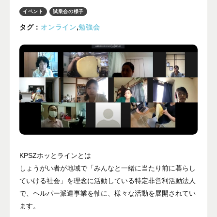
プライバシーポリシー
イベント
試乗会の様子
タグ：
オンライン
,
勉強会
ALL
ニュース
イベント
ブログ
メディア掲載
ユーザーコラム
フォームから
お問い合わせする
KPSZホッとラインとは
しょうがい者が地域で「みんなと一緒に当たり前に暮らし
042-391-3328
ていける社会」を理念に活動している特定非営利活動法人
で、ヘルパー派遣事業を軸に、様々な活動を展開されてい
平日10：00 - 18：00
営業時間
ます。
（土曜・日曜・祝日除く）