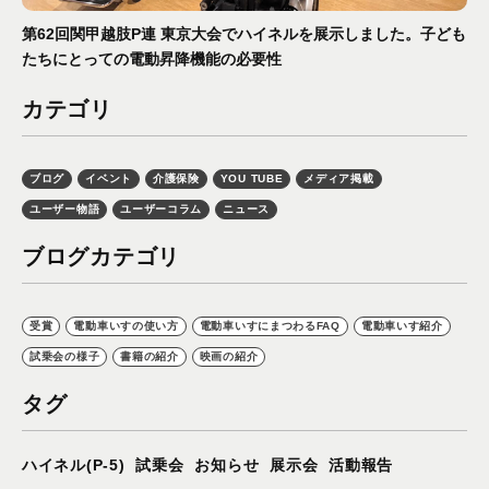
第62回関甲越肢P連 東京大会でハイネルを展示しました。子ども
たちにとっての電動昇降機能の必要性
カテゴリ
ブログ
イベント
介護保険
YOU TUBE
メディア掲載
ユーザー物語
ユーザーコラム
ニュース
ブログカテゴリ
受賞
電動車いすの使い方
電動車いすにまつわるFAQ
電動車いす紹介
試乗会の様子
書籍の紹介
映画の紹介
タグ
ハイネル(P-5)
試乗会
お知らせ
展示会
活動報告