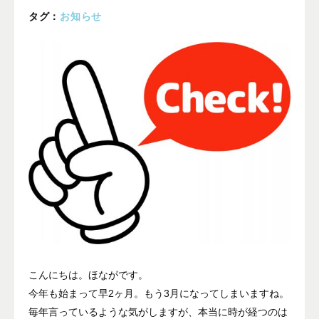
プライバシーポリシー
タグ：
お知らせ
ALL
ニュース
イベント
ブログ
メディア掲載
ユーザーコラム
フォームから
お問い合わせする
042-391-3328
こんにちは。ほながです。
平日10：00 - 18：00
今年も始まって早2ヶ月。もう3月になってしまいますね。
営業時間
（土曜・日曜・祝日除く）
毎年言っているような気がしますが、本当に時が経つのは