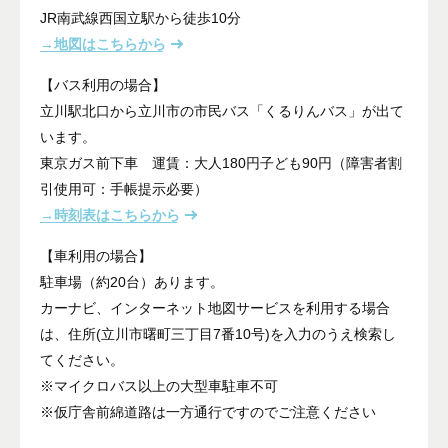
JR南武線西国立駅から徒歩10分
→地図はこちらから
【バス利用の場合】
立川駅北口から立川市の市民バス「くるりんバス」が出て
います。
東京ガス前下車 運賃：大人180円子ども90円（障害者割
引使用可：手帳提示必要）
→時刻表はこちらから
【車利用の場合】
駐車場（約20台）あります。
カーナビ、インターネット地図サービスを利用する場合
は、住所(立川市曙町三丁目7番10号)を入力のうえ検索し
てください。
※マイクロバス以上の大型車駐車不可
※仮庁舎前綿道路は一方通行ですのでご注意ください