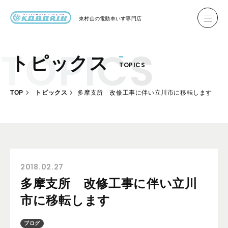
東村山の
電動車いす専門店
トピックス
TOPICS
ハイネル Hineru
ブリッジ BRIDGE TR
TOP
トピックス
多摩支所 改修工事に伴い立川市に移転します
レンタル
製作事例
製作について
お客様の声
2018.02.27
多摩支所 改修工事に伴い立川
会社概要
市に移転します
お問い合わせ
ブログ