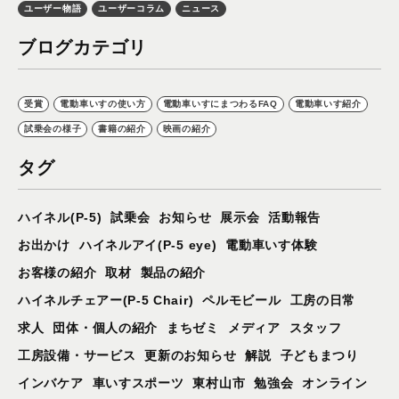
ユーザー物語
ユーザーコラム
ニュース
ブログカテゴリ
受賞
電動車いすの使い方
電動車いすにまつわるFAQ
電動車いす紹介
試乗会の様子
書籍の紹介
映画の紹介
タグ
ハイネル(P-5)
試乗会
お知らせ
展示会
活動報告
お出かけ
ハイネルアイ(P-5 eye)
電動車いす体験
お客様の紹介
取材
製品の紹介
ハイネルチェアー(P-5 Chair)
ペルモビール
工房の日常
求人
団体・個人の紹介
まちゼミ
メディア
スタッフ
工房設備・サービス
更新のお知らせ
解説
子どもまつり
インバケア
車いすスポーツ
東村山市
勉強会
オンライン