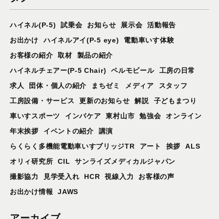
ハイネル(P-5)
試乗会
お知らせ
展示会
活動報告
お出かけ
ハイネルアイ(P-5 eye)
電動車いす体験
お客様の紹介
取材
製品の紹介
ハイネルチェアー(P-5 Chair)
ペルモビール
工房の日常
求人
団体・個人の紹介
まちゼミ
メディア
スタッフ
工房設備・サービス
更新のお知らせ
解説
子どもまつり
車いすスポーツ
インバケア
東村山市
勉強会
オンライン
年末挨拶
イベントの紹介
講演
らくらく多機能電動車いすブリッジTR
アート
挨拶
ALS
オリィ研究所
CIL
サンライズメディカルジャパン
撮影協力
見学受入れ
HCR
視線入力
お客様の声
お出かけ情報
JAWS
アーカイブ