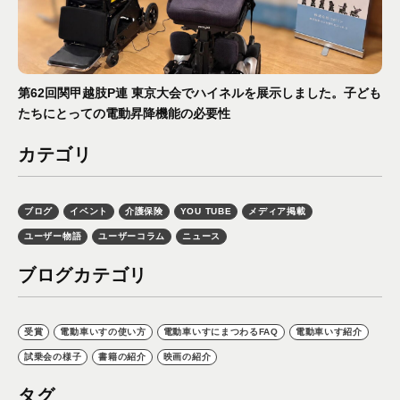
第62回関甲越肢P連 東京大会でハイネルを展示しました。子ども
たちにとっての電動昇降機能の必要性
カテゴリ
ブログ
イベント
介護保険
YOU TUBE
メディア掲載
ユーザー物語
ユーザーコラム
ニュース
ブログカテゴリ
受賞
電動車いすの使い方
電動車いすにまつわるFAQ
電動車いす紹介
試乗会の様子
書籍の紹介
映画の紹介
タグ