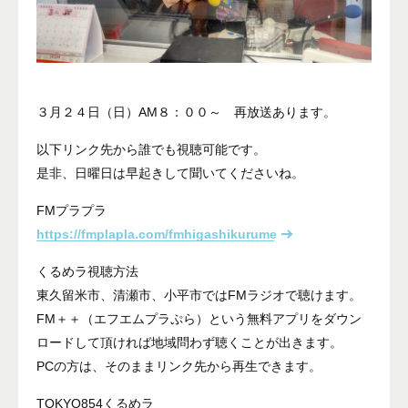
３月２４日（日）AM８：００～ 再放送あります。
以下リンク先から誰でも視聴可能です。
是非、日曜日は早起きして聞いてくださいね。
FMプラプラ
https://fmplapla.com/fmhigashikurume
くるめラ視聴方法
東久留米市、清瀬市、小平市ではFMラジオで聴けます。
FM＋＋（エフエムプラぷら）という無料アプリをダウン
ロードして頂ければ地域問わず聴くことが出きます。
PCの方は、そのままリンク先から再生できます。
TOKYO854くるめラ