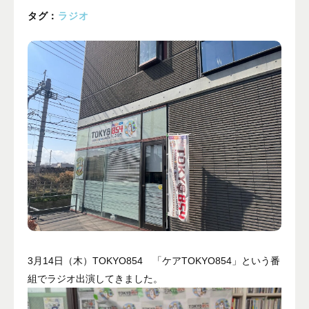
プライバシーポリシー
タグ：
ラジオ
ALL
ニュース
イベント
ブログ
メディア掲載
ユーザーコラム
フォームから
お問い合わせする
042-391-3328
3月14日（木）TOKYO854 「ケアTOKYO854」という番
組でラジオ出演してきました。
平日10：00 - 18：00
営業時間
（土曜・日曜・祝日除く）