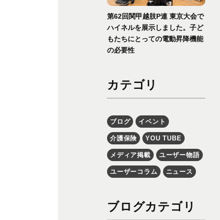
第62回関甲越肢P連 東京大会で
ハイネルを展示しました。子ど
もたちにとっての電動昇降機能
の必要性
カテゴリ
ブログ
イベント
介護保険
YOU TUBE
メディア掲載
ユーザー物語
ユーザーコラム
ニュース
ブログカテゴリ