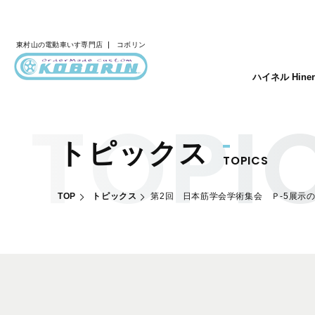
東村山の
電動車いす専門店
コボリン
ハイネル Hine
トピックス
TOPICS
TOP
トピックス
第2回 日本筋学会学術集会 Ｐ-5展示