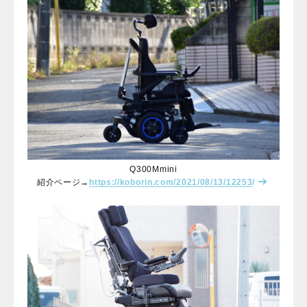
Q300Mmini
紹介ページ→
https://koborin.com/2021/08/13/12253/