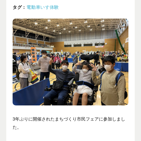
プライバシーポリシー
タグ：
電動車いす体験
ALL
ニュース
イベント
ブログ
メディア掲載
ユーザーコラム
フォームから
お問い合わせする
042-391-3328
3年ぶりに開催されたまちづくり市民フェアに参加しまし
た。
平日10：00 - 18：00
営業時間
（土曜・日曜・祝日除く）