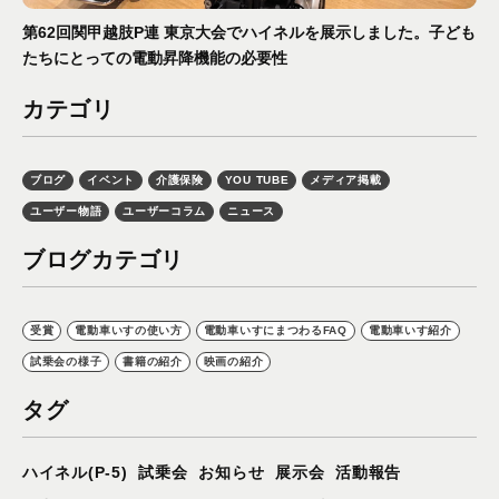
第62回関甲越肢P連 東京大会でハイネルを展示しました。子ども
たちにとっての電動昇降機能の必要性
カテゴリ
ブログ
イベント
介護保険
YOU TUBE
メディア掲載
ユーザー物語
ユーザーコラム
ニュース
ブログカテゴリ
受賞
電動車いすの使い方
電動車いすにまつわるFAQ
電動車いす紹介
試乗会の様子
書籍の紹介
映画の紹介
タグ
ハイネル(P-5)
試乗会
お知らせ
展示会
活動報告