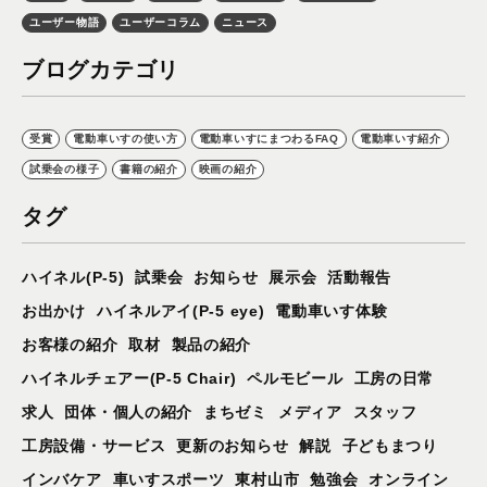
ユーザー物語
ユーザーコラム
ニュース
ブログカテゴリ
受賞
電動車いすの使い方
電動車いすにまつわるFAQ
電動車いす紹介
試乗会の様子
書籍の紹介
映画の紹介
タグ
ハイネル(P-5)
試乗会
お知らせ
展示会
活動報告
お出かけ
ハイネルアイ(P-5 eye)
電動車いす体験
お客様の紹介
取材
製品の紹介
ハイネルチェアー(P-5 Chair)
ペルモビール
工房の日常
求人
団体・個人の紹介
まちゼミ
メディア
スタッフ
工房設備・サービス
更新のお知らせ
解説
子どもまつり
インバケア
車いすスポーツ
東村山市
勉強会
オンライン