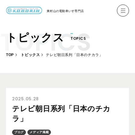
東村山の
電動車いす専門店
トピックス
TOPICS
ハイネル Hineru
ブリッジ BRIDGE TR
TOP
トピックス
テレビ朝日系列「日本のチカラ」
レンタル
製作事例
製作について
お客様の声
2025.05.28
テレビ朝日系列「日本のチカ
会社概要
ラ」
お問い合わせ
ブログ
メディア掲載