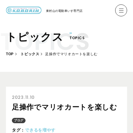
東村山の
電動車いす専門店
トピックス
TOPICS
ハイネル Hineru
ブリッジ BRIDGE TR
TOP
トピックス
足操作でマリオカートを楽しむ
レンタル
製作事例
製作について
お客様の声
2023.11.10
足操作でマリオカートを楽しむ
会社概要
ブログ
お問い合わせ
タグ：
できるを増やす