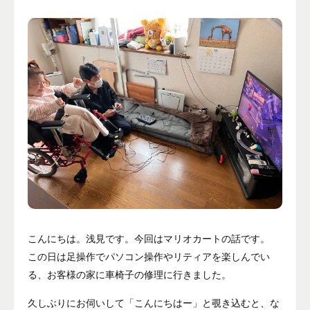
プライバシーポリシー
ALL
ニュース
イベント
ブログ
メディア掲載
ユーザーコラム
フォームから
お問い合わせする
こんにちは。浅見です。今回はマリオカートの話です。
この日は足操作でパソコン操作やリティアを楽しんでい
042-391-3328
る、お客様の家に車椅子の修理に行きました。
平日10：00 - 18：00
営業時間
（土曜・日曜・祝日除く）
久しぶりにお伺いして「こんにちはー」と覗き込むと、な