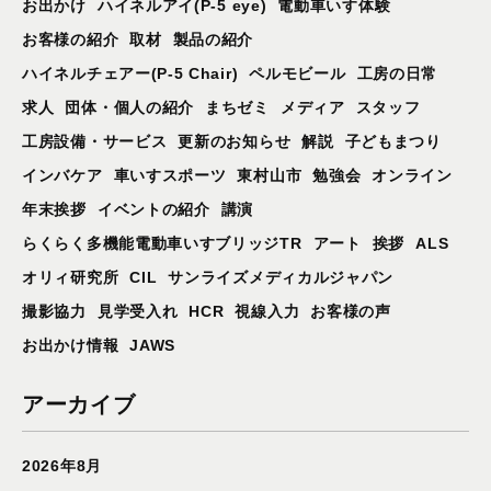
お出かけ
ハイネルアイ(P-5 eye)
電動車いす体験
お客様の紹介
取材
製品の紹介
ハイネルチェアー(P-5 Chair)
ペルモビール
工房の日常
求人
団体・個人の紹介
まちゼミ
メディア
スタッフ
工房設備・サービス
更新のお知らせ
解説
子どもまつり
インバケア
車いすスポーツ
東村山市
勉強会
オンライン
年末挨拶
イベントの紹介
講演
らくらく多機能電動車いすブリッジTR
アート
挨拶
ALS
オリィ研究所
CIL
サンライズメディカルジャパン
撮影協力
見学受入れ
HCR
視線入力
お客様の声
お出かけ情報
JAWS
アーカイブ
2026年8月