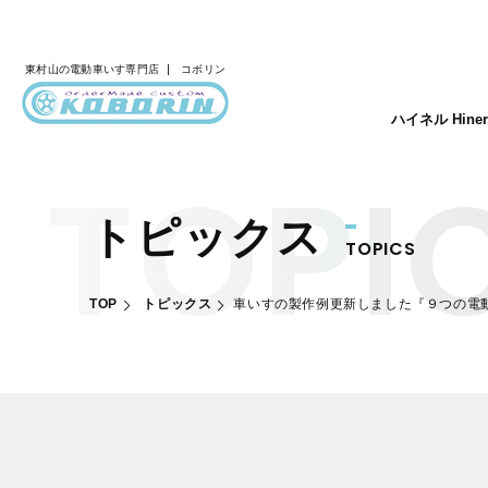
東村山の
電動車いす専門店
コボリン
ハイネル Hine
トピックス
TOPICS
TOP
トピックス
車いすの製作例更新しました『９つの電