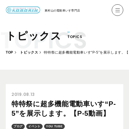
東村山の
電動車いす専門店
トピックス
TOPICS
ハイネル Hineru
ブリッジ BRIDGE TR
TOP
トピックス
特特祭に超多機能電動車いす“P-5”を展示します。【
レンタル
製作事例
製作について
お客様の声
2019.08.13
特特祭に超多機能電動車いす“P-
会社概要
5”を展示します。【P-5動画】
お問い合わせ
ブログ
イベント
YOU TUBE