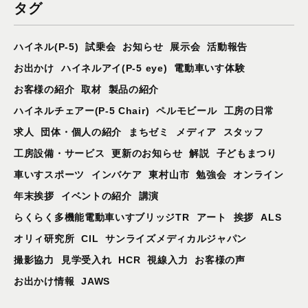
タグ
ハイネル(P-5)
試乗会
お知らせ
展示会
活動報告
お出かけ
ハイネルアイ(P-5 eye)
電動車いす体験
お客様の紹介
取材
製品の紹介
ハイネルチェアー(P-5 Chair)
ペルモビール
工房の日常
求人
団体・個人の紹介
まちゼミ
メディア
スタッフ
工房設備・サービス
更新のお知らせ
解説
子どもまつり
車いすスポーツ
インバケア
東村山市
勉強会
オンライン
年末挨拶
イベントの紹介
講演
らくらく多機能電動車いすブリッジTR
アート
挨拶
ALS
オリィ研究所
CIL
サンライズメディカルジャパン
撮影協力
見学受入れ
HCR
視線入力
お客様の声
お出かけ情報
JAWS