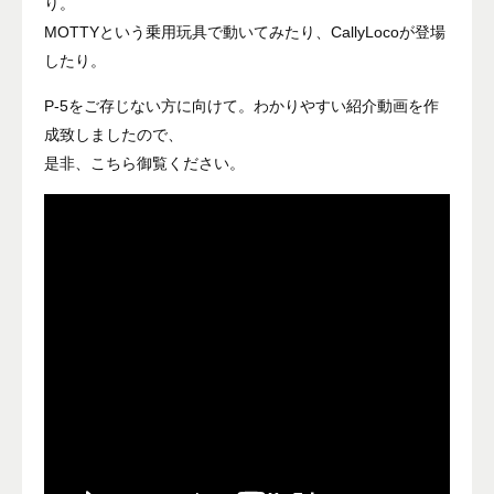
り。
MOTTYという乗用玩具で動いてみたり、CallyLocoが登場
したり。
P-5をご存じない方に向けて。わかりやすい紹介動画を作
成致しましたので、
是非、こちら御覧ください。