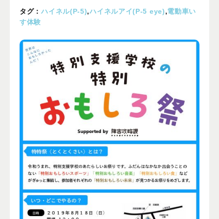
プライバシーポリシー
タグ：
ハイネル(P-5)
,
ハイネルアイ(P-5 eye)
,
電動車い
す体験
ALL
ニュース
イベント
ブログ
メディア掲載
ユーザーコラム
フォームから
お問い合わせする
042-391-3328
平日10：00 - 18：00
営業時間
（土曜・日曜・祝日除く）