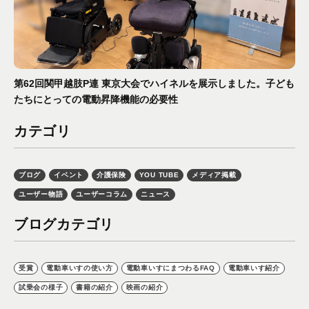
第62回関甲越肢P連 東京大会でハイネルを展示しました。子ども
たちにとっての電動昇降機能の必要性
カテゴリ
ブログ
イベント
介護保険
YOU TUBE
メディア掲載
ユーザー物語
ユーザーコラム
ニュース
ブログカテゴリ
受賞
電動車いすの使い方
電動車いすにまつわるFAQ
電動車いす紹介
試乗会の様子
書籍の紹介
映画の紹介