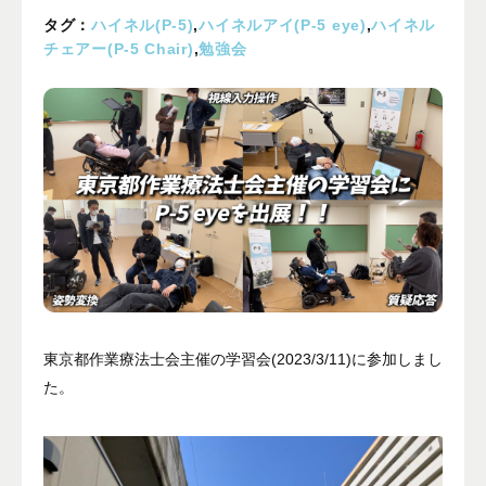
プライバシーポリシー
タグ：
ハイネル(P-5)
,
ハイネルアイ(P-5 eye)
,
ハイネル
チェアー(P-5 Chair)
,
勉強会
ALL
ニュース
イベント
ブログ
メディア掲載
ユーザーコラム
フォームから
お問い合わせする
東京都作業療法士会主催の学習会(2023/3/11)に参加しまし
た。
042-391-3328
平日10：00 - 18：00
営業時間
（土曜・日曜・祝日除く）