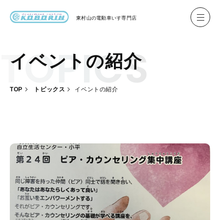
東村山の
電動車いす専門店
イベントの紹介
ハイネル Hineru
ブリッジ BRIDGE TR
TOP
トピックス
イベントの紹介
レンタル
製作事例
製作について
お客様の声
会社概要
お問い合わせ