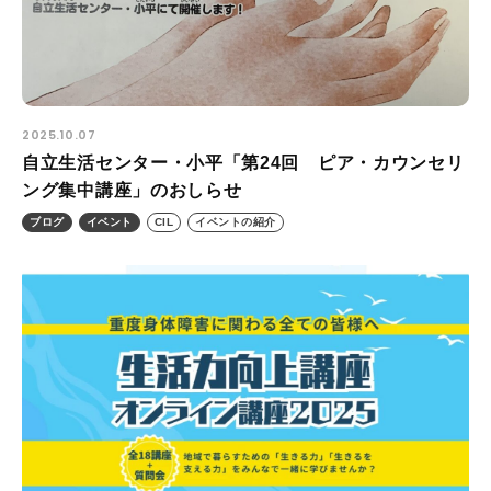
プライバシーポリシー
ALL
ニュース
2025.10.07
イベント
自立生活センター・小平「第24回 ピア・カウンセリ
ブログ
ング集中講座」のおしらせ
メディア掲載
ブログ
イベント
CIL
イベントの紹介
ユーザーコラム
フォームから
お問い合わせする
042-391-3328
平日10：00 - 18：00
営業時間
（土曜・日曜・祝日除く）