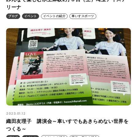
リーナ
ブログ
イベント
イベントの紹介
車いすスポーツ
2023.01.12
織田友理子 講演会～車いすでもあきらめない世界を
つくる～