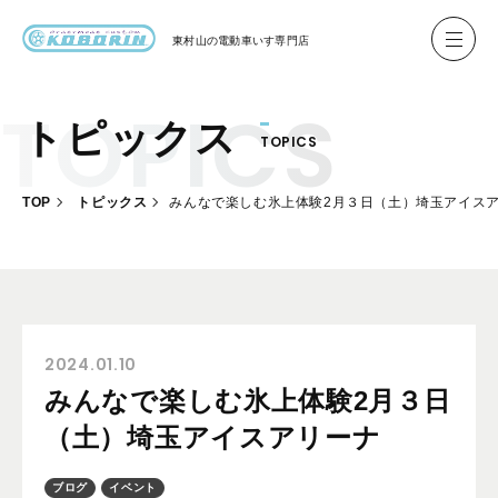
東村山の
電動車いす専門店
トピックス
TOPICS
ハイネル Hineru
ブリッジ BRIDGE TR
TOP
トピックス
みんなで楽しむ氷上体験2月３日（土）埼玉アイス
レンタル
製作事例
製作について
お客様の声
2024.01.10
みんなで楽しむ氷上体験2月３日
会社概要
（土）埼玉アイスアリーナ
お問い合わせ
ブログ
イベント