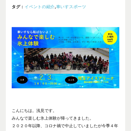
プライバシーポリシー
タグ：
イベントの紹介
,
車いすスポーツ
ALL
ニュース
イベント
ブログ
メディア掲載
ユーザーコラム
フォームから
お問い合わせする
042-391-3328
こんにちは。浅見です。
みんなで楽しむ氷上体験が帰ってきました。
平日10：00 - 18：00
営業時間
（土曜・日曜・祝日除く）
２０２０年以降、コロナ禍で中止していましたが今季４年