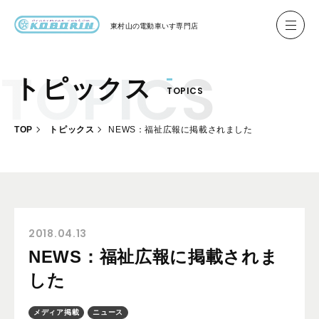
東村山の
電動車いす専門店
トピックス
TOPICS
ハイネル Hineru
ブリッジ BRIDGE TR
TOP
トピックス
NEWS：福祉広報に掲載されました
レンタル
製作事例
製作について
お客様の声
2018.04.13
NEWS：福祉広報に掲載されま
会社概要
した
お問い合わせ
メディア掲載
ニュース