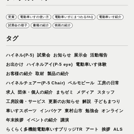
受賞
電動車いすの使い方
電動車いすにまつわるFAQ
電動車いす紹介
試乗会の様子
書籍の紹介
映画の紹介
タグ
ハイネル(P-5)
試乗会
お知らせ
展示会
活動報告
お出かけ
ハイネルアイ(P-5 eye)
電動車いす体験
お客様の紹介
取材
製品の紹介
ハイネルチェアー(P-5 Chair)
ペルモビール
工房の日常
求人
団体・個人の紹介
まちゼミ
メディア
スタッフ
工房設備・サービス
更新のお知らせ
解説
子どもまつり
車いすスポーツ
インバケア
東村山市
勉強会
オンライン
年末挨拶
イベントの紹介
講演
らくらく多機能電動車いすブリッジTR
アート
挨拶
ALS