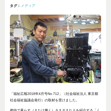
プライバシーポリシー
タグ：
メディア
ALL
ニュース
イベント
ブログ
メディア掲載
ユーザーコラム
フォームから
お問い合わせする
042-391-3328
「福祉広報2018年4月号No.712」（社会福祉法人 東京都
社会福祉協議会発行）の取材を受けました。
平日10：00 - 18：00
営業時間
（土曜・日曜・祝日除く）
都内で暮らす（または働く）さまざまな人を紹介する「く