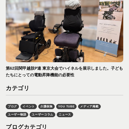
第62回関甲越肢P連 東京大会でハイネルを展示しました。子ども
たちにとっての電動昇降機能の必要性
カテゴリ
ブログ
イベント
介護保険
YOU TUBE
メディア掲載
ユーザー物語
ユーザーコラム
ニュース
ブログカテゴリ