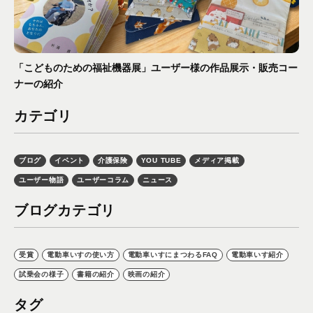
「こどものための福祉機器展」ユーザー様の作品展示・販売コー
ナーの紹介
カテゴリ
ブログ
イベント
介護保険
YOU TUBE
メディア掲載
ユーザー物語
ユーザーコラム
ニュース
ブログカテゴリ
受賞
電動車いすの使い方
電動車いすにまつわるFAQ
電動車いす紹介
試乗会の様子
書籍の紹介
映画の紹介
タグ