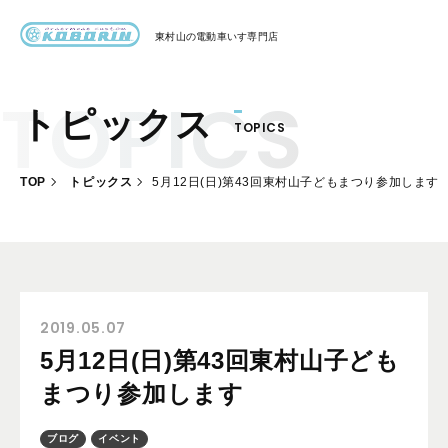
東村山の
電動車いす専門店
トピックス
TOPICS
ハイネル Hineru
ブリッジ BRIDGE TR
TOP
トピックス
5月12日(日)第43回東村山子どもまつり参加します
レンタル
製作事例
製作について
お客様の声
2019.05.07
5月12日(日)第43回東村山子ども
会社概要
まつり参加します
お問い合わせ
ブログ
イベント