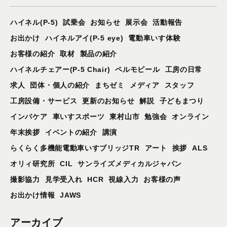
ハイネル(P-5)
試乗会
お知らせ
展示会
活動報告
お出かけ
ハイネルアイ(P-5 eye)
電動車いす体験
お客様の紹介
取材
製品の紹介
ハイネルチェアー(P-5 Chair)
ペルモビール
工房の日常
求人
団体・個人の紹介
まちゼミ
メディア
スタッフ
工房設備・サービス
更新のお知らせ
解説
子どもまつり
インバケア
車いすスポーツ
東村山市
勉強会
オンライン
年末挨拶
イベントの紹介
講演
らくらく多機能電動車いすブリッジTR
アート
挨拶
ALS
オリィ研究所
CIL
サンライズメディカルジャパン
撮影協力
見学受入れ
HCR
視線入力
お客様の声
お出かけ情報
JAWS
アーカイブ