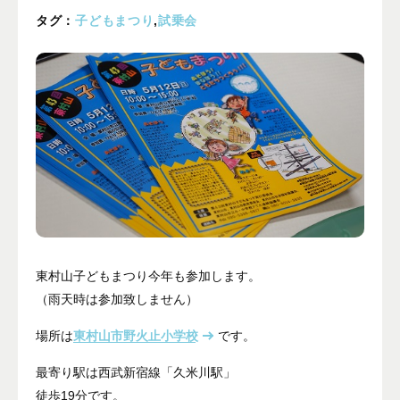
プライバシーポリシー
タグ：
子どもまつり
,
試乗会
ALL
ニュース
イベント
ブログ
メディア掲載
ユーザーコラム
東村山子どもまつり今年も参加します。
フォームから
お問い合わせする
（雨天時は参加致しません）
042-391-3328
場所は
東村山市野火止小学校
です。
平日10：00 - 18：00
営業時間
最寄り駅は西武新宿線「久米川駅」
（土曜・日曜・祝日除く）
徒歩19分です。