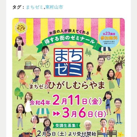
プライバシーポリシー
タグ：
まちゼミ
,
東村山市
ALL
ニュース
イベント
ブログ
メディア掲載
ユーザーコラム
フォームから
お問い合わせする
042-391-3328
平日10：00 - 18：00
営業時間
（土曜・日曜・祝日除く）