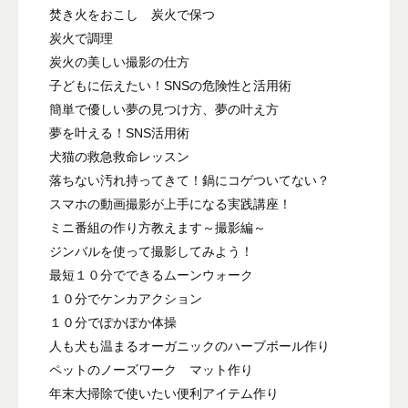
焚き火をおこし 炭火で保つ
炭火で調理
炭火の美しい撮影の仕方
子どもに伝えたい！SNSの危険性と活用術
簡単で優しい夢の見つけ方、夢の叶え方
夢を叶える！SNS活用術
犬猫の救急救命レッスン
落ちない汚れ持ってきて！鍋にコゲついてない？
スマホの動画撮影が上手になる実践講座！
ミニ番組の作り方教えます～撮影編～
ジンバルを使って撮影してみよう！
最短１０分でできるムーンウォーク
１０分でケンカアクション
１０分でぽかぽか体操
人も犬も温まるオーガニックのハーブボール作り
ペットのノーズワーク マット作り
年末大掃除で使いたい便利アイテム作り