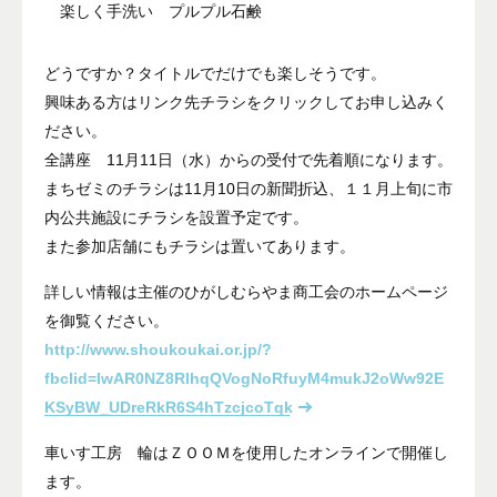
楽しく手洗い プルプル石鹸
どうですか？タイトルでだけでも楽しそうです。
興味ある方はリンク先チラシをクリックしてお申し込みく
ださい。
全講座 11月11日（水）からの受付で先着順になります。
まちゼミのチラシは11月10日の新聞折込、１１月上旬に市
内公共施設にチラシを設置予定です。
また参加店舗にもチラシは置いてあります。
詳しい情報は主催のひがしむらやま商工会のホームページ
を御覧ください。
http://www.shoukoukai.or.jp/?
fbclid=IwAR0NZ8RlhqQVogNoRfuyM4mukJ2oWw92E
KSyBW_UDreRkR6S4hTzcjcoTqk
車いす工房 輪はＺＯＯＭを使用したオンラインで開催し
ます。