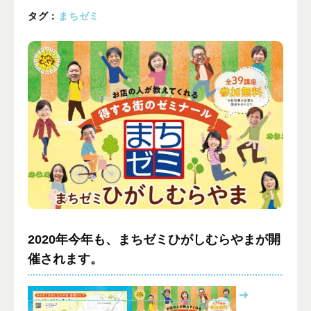
プライバシーポリシー
タグ：
まちゼミ
ALL
ニュース
イベント
ブログ
メディア掲載
ユーザーコラム
フォームから
お問い合わせする
2020年今年も、まちゼミひがしむらやまが開
催されます。
042-391-3328
平日10：00 - 18：00
営業時間
（土曜・日曜・祝日除く）