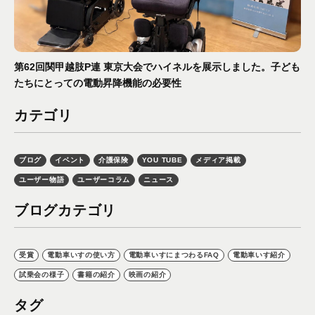
第62回関甲越肢P連 東京大会でハイネルを展示しました。子ども
たちにとっての電動昇降機能の必要性
カテゴリ
ブログ
イベント
介護保険
YOU TUBE
メディア掲載
ユーザー物語
ユーザーコラム
ニュース
ブログカテゴリ
受賞
電動車いすの使い方
電動車いすにまつわるFAQ
電動車いす紹介
試乗会の様子
書籍の紹介
映画の紹介
タグ