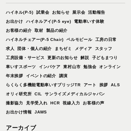
ハイネル(P-5)
試乗会
お知らせ
展示会
活動報告
お出かけ
ハイネルアイ(P-5 eye)
電動車いす体験
お客様の紹介
取材
製品の紹介
ハイネルチェアー(P-5 Chair)
ペルモビール
工房の日常
求人
団体・個人の紹介
まちゼミ
メディア
スタッフ
工房設備・サービス
更新のお知らせ
解説
子どもまつり
車いすスポーツ
インバケア
東村山市
勉強会
オンライン
年末挨拶
イベントの紹介
講演
らくらく多機能電動車いすブリッジTR
アート
挨拶
ALS
オリィ研究所
CIL
サンライズメディカルジャパン
撮影協力
見学受入れ
HCR
視線入力
お客様の声
お出かけ情報
JAWS
アーカイブ