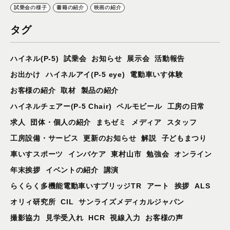
試乗会の様子
書籍の紹介
映画の紹介
タグ
ハイネル(P-5)
試乗会
お知らせ
展示会
活動報告
お出かけ
ハイネルアイ(P-5 eye)
電動車いす体験
お客様の紹介
取材
製品の紹介
ハイネルチェアー(P-5 Chair)
ペルモビール
工房の日常
求人
団体・個人の紹介
まちゼミ
メディア
スタッフ
工房設備・サービス
更新のお知らせ
解説
子どもまつり
車いすスポーツ
インバケア
東村山市
勉強会
オンライン
年末挨拶
イベントの紹介
講演
らくらく多機能電動車いすブリッジTR
アート
挨拶
ALS
オリィ研究所
CIL
サンライズメディカルジャパン
撮影協力
見学受入れ
HCR
視線入力
お客様の声