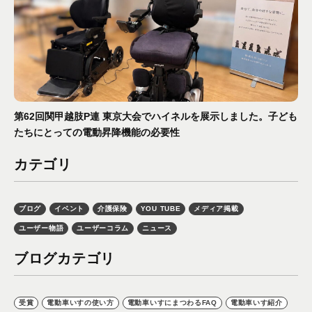
第62回関甲越肢P連 東京大会でハイネルを展示しました。子ども
たちにとっての電動昇降機能の必要性
カテゴリ
ブログ
イベント
介護保険
YOU TUBE
メディア掲載
ユーザー物語
ユーザーコラム
ニュース
ブログカテゴリ
受賞
電動車いすの使い方
電動車いすにまつわるFAQ
電動車いす紹介