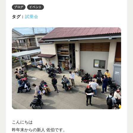
プライバシーポリシー
ブログ
イベント
タグ：
試乗会
ALL
ニュース
イベント
ブログ
メディア掲載
ユーザーコラム
フォームから
お問い合わせする
042-391-3328
平日10：00 - 18：00
こんにちは
営業時間
（土曜・日曜・祝日除く）
昨年末からの新人 佐伯です。