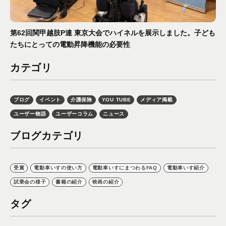
第62回関甲越肢P連 東京大会でハイネルを展示しました。子ども
たちにとっての電動昇降機能の必要性
カテゴリ
ブログ
イベント
介護保険
YOU TUBE
メディア掲載
ユーザー物語
ユーザーコラム
ニュース
ブログカテゴリ
受賞
電動車いすの使い方
電動車いすにまつわるFAQ
電動車いす紹介
試乗会の様子
書籍の紹介
映画の紹介
タグ