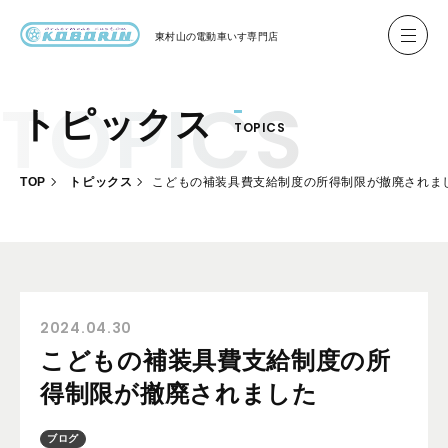
東村山の
電動車いす専門店
トピックス
TOPICS
ハイネル Hineru
ブリッジ BRIDGE TR
TOP
トピックス
こどもの補装具費支給制度の所得制限が撤廃されま
レンタル
製作事例
製作について
お客様の声
2024.04.30
こどもの補装具費支給制度の所
会社概要
得制限が撤廃されました
お問い合わせ
ブログ