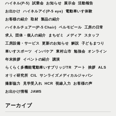
ハイネル(P-5)
試乗会
お知らせ
展示会
活動報告
お出かけ
ハイネルアイ(P-5 eye)
電動車いす体験
お客様の紹介
取材
製品の紹介
ハイネルチェアー(P-5 Chair)
ペルモビール
工房の日常
求人
団体・個人の紹介
まちゼミ
メディア
スタッフ
工房設備・サービス
更新のお知らせ
解説
子どもまつり
車いすスポーツ
インバケア
東村山市
勉強会
オンライン
年末挨拶
イベントの紹介
講演
らくらく多機能電動車いすブリッジTR
アート
挨拶
ALS
オリィ研究所
CIL
サンライズメディカルジャパン
撮影協力
見学受入れ
HCR
視線入力
お客様の声
お出かけ情報
JAWS
アーカイブ