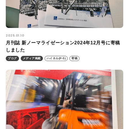
プライバシーポリシー
ALL
ニュース
2025.01.10
イベント
月刊誌 新ノーマライゼーション2024年12月号に寄稿
ブログ
しました
メディア掲載
ブログ
メディア掲載
ハイネル(P-5)
寄稿
ユーザーコラム
フォームから
お問い合わせする
042-391-3328
平日10：00 - 18：00
営業時間
（土曜・日曜・祝日除く）