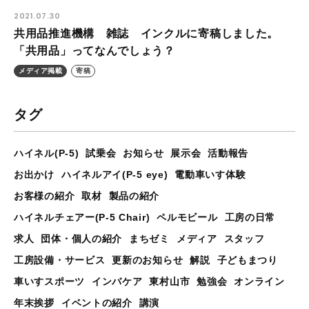
2021.07.30
共用品推進機構 雑誌 インクルに寄稿しました。
「共用品」ってなんでしょう？
メディア掲載
寄稿
タグ
ハイネル(P-5)
試乗会
お知らせ
展示会
活動報告
お出かけ
ハイネルアイ(P-5 eye)
電動車いす体験
お客様の紹介
取材
製品の紹介
ハイネルチェアー(P-5 Chair)
ペルモビール
工房の日常
求人
団体・個人の紹介
まちゼミ
メディア
スタッフ
工房設備・サービス
更新のお知らせ
解説
子どもまつり
車いすスポーツ
インバケア
東村山市
勉強会
オンライン
年末挨拶
イベントの紹介
講演