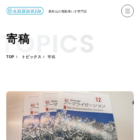
東村山の
電動車いす専門店
寄稿
ハイネル Hineru
ブリッジ BRIDGE TR
TOP
トピックス
寄稿
レンタル
製作事例
製作について
お客様の声
会社概要
お問い合わせ