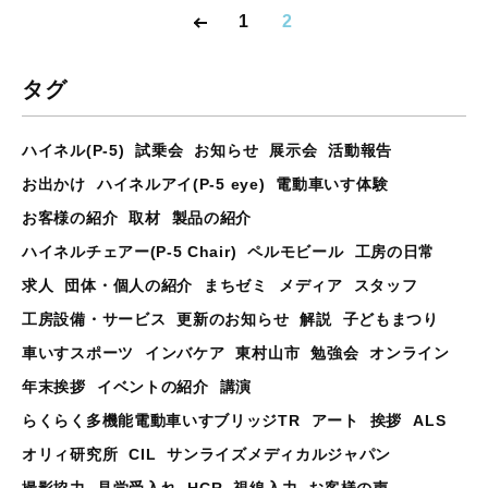
1
2
タグ
ハイネル(P-5)
試乗会
お知らせ
展示会
活動報告
お出かけ
ハイネルアイ(P-5 eye)
電動車いす体験
お客様の紹介
取材
製品の紹介
ハイネルチェアー(P-5 Chair)
ペルモビール
工房の日常
求人
団体・個人の紹介
まちゼミ
メディア
スタッフ
工房設備・サービス
更新のお知らせ
解説
子どもまつり
車いすスポーツ
インバケア
東村山市
勉強会
オンライン
年末挨拶
イベントの紹介
講演
らくらく多機能電動車いすブリッジTR
アート
挨拶
ALS
オリィ研究所
CIL
サンライズメディカルジャパン
撮影協力
見学受入れ
HCR
視線入力
お客様の声