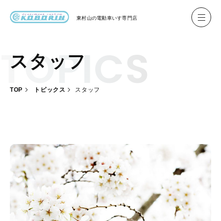
東村山の
電動車いす専門店
スタッフ
ハイネル Hineru
ブリッジ BRIDGE TR
TOP
トピックス
スタッフ
レンタル
製作事例
製作について
お客様の声
会社概要
お問い合わせ