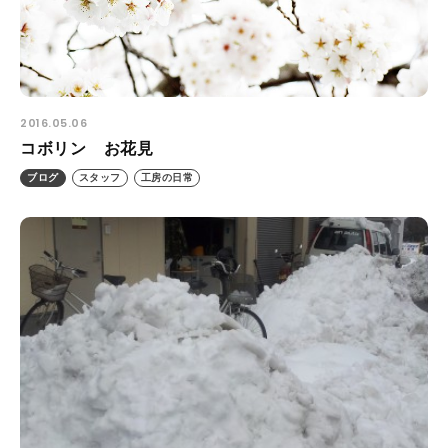
プライバシーポリシー
ALL
ニュース
2016.05.06
イベント
コボリン お花見
ブログ
ブログ
スタッフ
工房の日常
メディア掲載
ユーザーコラム
フォームから
お問い合わせする
042-391-3328
平日10：00 - 18：00
営業時間
（土曜・日曜・祝日除く）