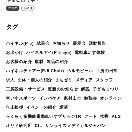
ブログ
その他
タグ
ハイネル(P-5)
試乗会
お知らせ
展示会
活動報告
お出かけ
ハイネルアイ(P-5 eye)
電動車いす体験
お客様の紹介
取材
製品の紹介
ハイネルチェアー(P-5 Chair)
ペルモビール
工房の日常
求人
団体・個人の紹介
まちゼミ
メディア
スタッフ
工房設備・サービス
更新のお知らせ
解説
子どもまつり
車いすスポーツ
インバケア
東村山市
勉強会
オンライン
年末挨拶
イベントの紹介
講演
らくらく多機能電動車いすブリッジTR
アート
挨拶
ALS
オリィ研究所
CIL
サンライズメディカルジャパン