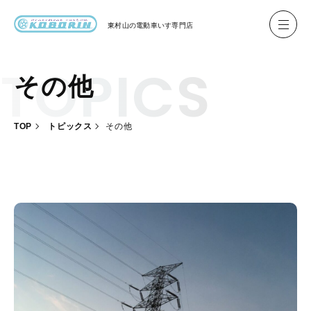
東村山の
電動車いす専門店
その他
ハイネル Hineru
ブリッジ BRIDGE TR
TOP
トピックス
その他
レンタル
製作事例
製作について
お客様の声
会社概要
お問い合わせ