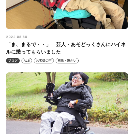
プライバシーポリシー
ALL
ニュース
2024.08.30
イベント
「ま、まるで・・」 芸人・あそどっくさんにハイネ
ブログ
ルに乗ってもらいました
メディア掲載
ブログ
ALS
お客様の声
疾患・障がい
ユーザーコラム
フォームから
お問い合わせする
042-391-3328
平日10：00 - 18：00
営業時間
（土曜・日曜・祝日除く）