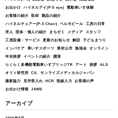
お出かけ
ハイネルアイ(P-5 eye)
電動車いす体験
お客様の紹介
取材
製品の紹介
ハイネルチェアー(P-5 Chair)
ペルモビール
工房の日常
求人
団体・個人の紹介
まちゼミ
メディア
スタッフ
工房設備・サービス
更新のお知らせ
解説
子どもまつり
インバケア
車いすスポーツ
東村山市
勉強会
オンライン
年末挨拶
イベントの紹介
講演
らくらく多機能電動車いすブリッジTR
アート
挨拶
ALS
オリィ研究所
CIL
サンライズメディカルジャパン
撮影協力
見学受入れ
HCR
視線入力
お客様の声
お出かけ情報
JAWS
アーカイブ
2026年8月