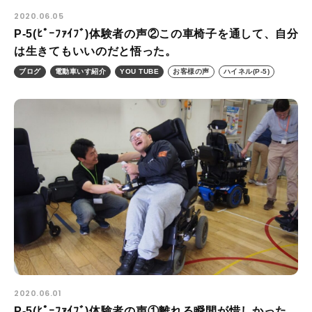
2020.06.05
P-5(ﾋﾟｰﾌｧｲﾌﾞ)体験者の声②この車椅子を通して、自分
は生きてもいいのだと悟った。
ブログ
電動車いす紹介
YOU TUBE
お客様の声
ハイネル(P-5)
2020.06.01
P-5(ﾋﾟｰﾌｧｲﾌﾞ)体験者の声①離れる瞬間が惜しかった