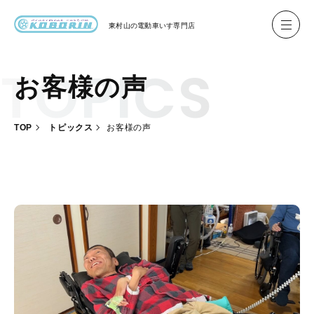
東村山の
電動車いす専門店
お客様の声
ハイネル Hineru
ブリッジ BRIDGE TR
TOP
トピックス
お客様の声
レンタル
製作事例
製作について
お客様の声
会社概要
お問い合わせ