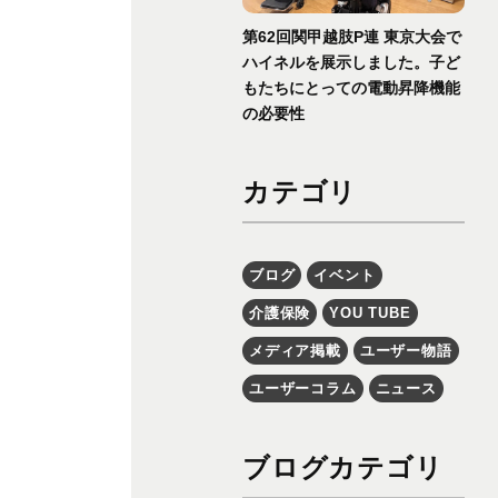
第62回関甲越肢P連 東京大会で
ハイネルを展示しました。子ど
もたちにとっての電動昇降機能
の必要性
カテゴリ
ブログ
イベント
介護保険
YOU TUBE
メディア掲載
ユーザー物語
ユーザーコラム
ニュース
ブログカテゴリ